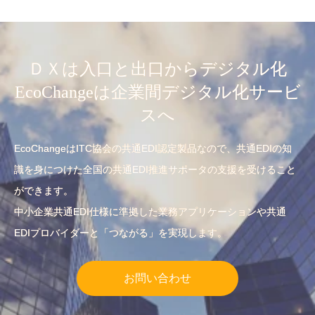
展します
ＤＸは入口と出口からデジタル化
EcoChangeは企業間デジタル化サービ
スへ
EcoChangeはITC協会の共通EDI認定製品なので、共通EDIの知
識を身につけた全国の共通EDI推進サポータの支援を受けること
ができます。
中小企業共通EDI仕様に準拠した業務アプリケーションや共通
EDIプロバイダーと「つながる」を実現します。
お問い合わせ