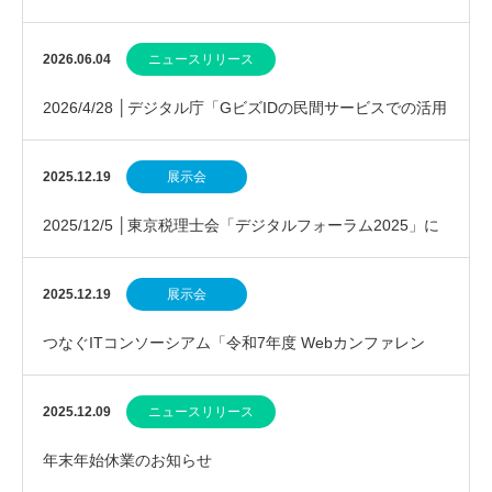
EcoChange活用を紹介
2026.06.04
ニュースリリース
2026/4/28 │デジタル庁「GビズIDの民間サービスでの活用
事例等の実証的接続実験成果」報告
2025.12.19
展示会
2025/12/5 │東京税理士会「デジタルフォーラム2025」に
参加しました
2025.12.19
展示会
つなぐITコンソーシアム「令和7年度 Webカンファレン
ス」のご案内
2025.12.09
ニュースリリース
年末年始休業のお知らせ