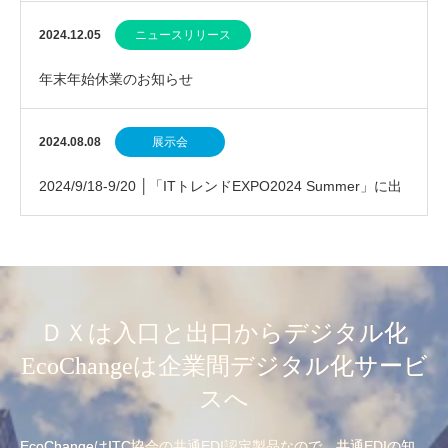
2024.12.05
ニュースリリース
年末年始休業のお知らせ
2024.08.08
展示会
2024/9/18-9/20 │「ITトレンドEXPO2024 Summer」に出
展します
ＤＸは入口と出口からデジタル化
EcoChangeは企業間デジタル化サービ
スへ
EcoChangeはITC協会の共通EDI認定製品なので、共通EDIの知