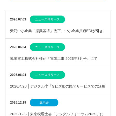
2026.07.03
ニュースリリース
受託中小企業「振興基準」改正、中小企業共通EDIが引き
続き推奨されました
2026.06.04
ニュースリリース
協栄電工株式会社様が『電気工事 2026年3月号』にて
EcoChange活用を紹介
2026.06.04
ニュースリリース
2026/4/28 │デジタル庁「GビズIDの民間サービスでの活用
事例等の実証的接続実験成果」報告
2025.12.19
展示会
2025/12/5 │東京税理士会「デジタルフォーラム2025」に