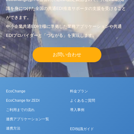
識を身につけた全国の共通EDI推進サポータの支援を受けること
ができます。
中小企業共通EDI仕様に準拠した業務アプリケーションや共通
EDIプロバイダーと「つながる」を実現します。
お問い合わせ
EcoChange
料金プラン
EcoChange for ZEDI
よくあるご質問
ご利用までの流れ
導入事例
連携アプリケーション一覧
連携方法
EDI知識ガイド