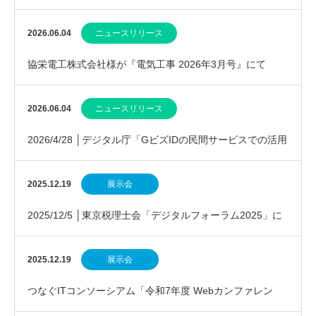
続き推奨されました
2026.06.04
ニュースリリース
協栄電工株式会社様が『電気工事 2026年3月号』にて
EcoChange活用を紹介
2026.06.04
ニュースリリース
2026/4/28 │デジタル庁「GビズIDの民間サービスでの活用
事例等の実証的接続実験成果」報告
2025.12.19
展示会
2025/12/5 │東京税理士会「デジタルフォーラム2025」に
参加しました
2025.12.19
展示会
つなぐITコンソーシアム「令和7年度 Webカンファレン