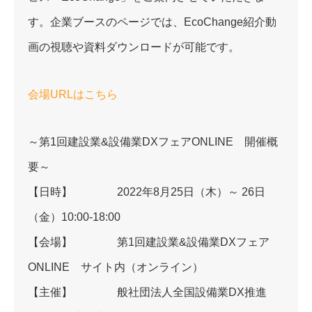
す。企業ブースのページでは、EcoChange紹介動
画の視聴や資料ダウンロードが可能です。
会場URLはこちら
～第
1
回建設業
&
設備業
DX
フェア
ONLINE
開催概
要～
【日時】 2022年8月25日（木）～ 26日
（金）10:00-18:00
【会場】 第
1
回建設業
&
設備業
DX
フェア
ONLINE
サイト内（オンライン）
【主催】 般社団法人全国設備業
DX
推進