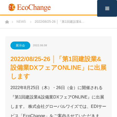
m
ホーム
NEWS
2022/08/25-26 │「第1回建設業&…
展示会
2022.08.08
2022/08/25-26 │「第1回建設業&
設備業DXフェアONLINE」に出展
します
2022年8月25日（木）・26日（金）に開催される
『第
1
回建設業
&
設備業
DX
フェア
ONLINE
』に出展
します。 株式会社グローバルワイズでは、EDIサー
ビス「EcoChange」をご案内させていただきま