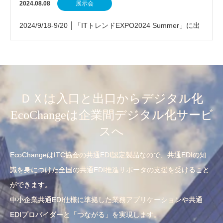
2024.08.08
展示会
2024/9/18-9/20 │「ITトレンドEXPO2024 Summer」に出
展します
ＤＸは入口と出口からデジタル化
EcoChangeは企業間デジタル化サービ
スへ
EcoChangeはITC協会の共通EDI認定製品なので、共通EDIの知
識を身につけた全国の共通EDI推進サポータの支援を受けること
ができます。
中小企業共通EDI仕様に準拠した業務アプリケーションや共通
EDIプロバイダーと「つながる」を実現します。