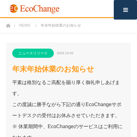
m
ホーム
NEWS
年末年始休業のお知らせ
ニュースリリース
2022.12.02
年末年始休業のお知らせ
平素は格別なるご高配を賜り厚く御礼申しあげま
す。
この度誠に勝手ながら下記の通りEcoChangeサポ
ートデスクの受付はお休みさせていただきます。
※ 休業期間中、EcoChangeのサービスはご利用に