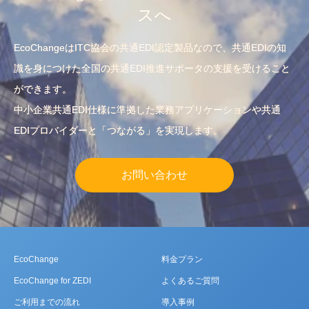
スへ
EcoChangeはITC協会の共通EDI認定製品なので、共通EDIの知
識を身につけた全国の共通EDI推進サポータの支援を受けること
ができます。
中小企業共通EDI仕様に準拠した業務アプリケーションや共通
EDIプロバイダーと「つながる」を実現します。
お問い合わせ
EcoChange
料金プラン
EcoChange for ZEDI
よくあるご質問
ご利用までの流れ
導入事例