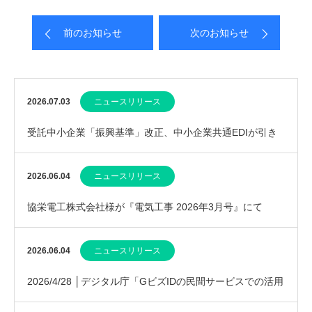
前のお知らせ
次のお知らせ
2026.07.03
ニュースリリース
受託中小企業「振興基準」改正、中小企業共通EDIが引き
続き推奨されました
2026.06.04
ニュースリリース
協栄電工株式会社様が『電気工事 2026年3月号』にて
EcoChange活用を紹介
2026.06.04
ニュースリリース
2026/4/28 │デジタル庁「GビズIDの民間サービスでの活用