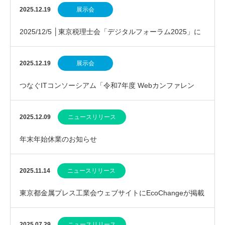
事例等の実証的接続実験成果」報告
2025.12.19
展示会
2025/12/5 │東京税理士会「デジタルフォーラム2025」に
参加しました
2025.12.19
展示会
つなぐITコンソーシアム「令和7年度 Webカンファレン
ス」のご案内
2025.12.09
ニュースリリース
年末年始休業のお知らせ
2025.11.14
ニュースリリース
東京都金属プレス工業会ウェブサイトにEcoChangeが掲載
されました
2025.07.29
ニュースリリース