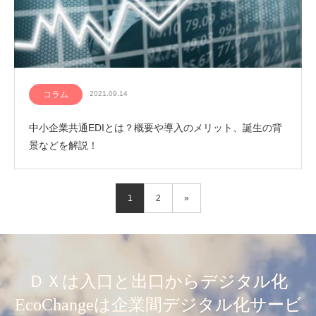
コラム
2021.09.14
中小企業共通EDIとは？概要や導入のメリット、誕生の背
景などを解説！
1
2
»
ＤＸは入口と出口からデジタル化
EcoChangeは企業間デジタル化サービ