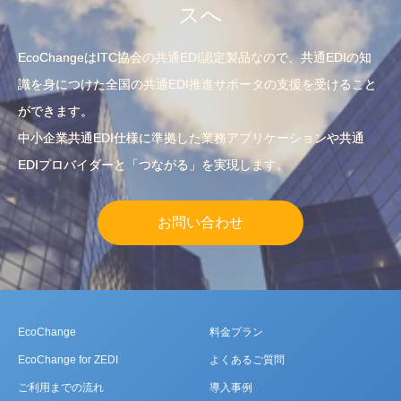
スへ
EcoChangeはITC協会の共通EDI認定製品なので、共通EDIの知
識を身につけた全国の共通EDI推進サポータの支援を受けること
ができます。
中小企業共通EDI仕様に準拠した業務アプリケーションや共通
EDIプロバイダーと「つながる」を実現します。
お問い合わせ
EcoChange
料金プラン
EcoChange for ZEDI
よくあるご質問
ご利用までの流れ
導入事例