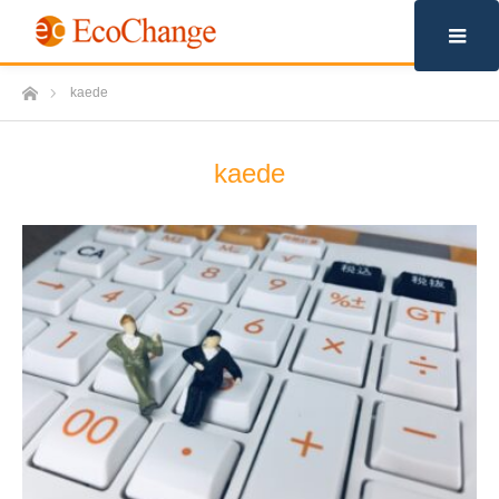
m
ホーム
kaede
kaede